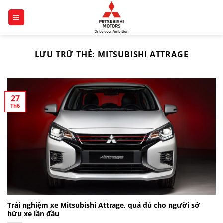
Chuyển
đến
nội
dung
LƯU TRỮ THẺ:
MITSUBISHI ATTRAGE
27
Th6
Trải nghiệm xe Mitsubishi Attrage, quá đủ cho người sở
hữu xe lần đầu