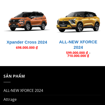
ALL-NEW XFORCE
Xpander Cross 2024
2024
698.000.000
₫
599.000.000
₫
–
Khoảng
710.000.000
₫
giá:
từ
599.000.0
đến
710.000.0
SẢN PHẨM
ALL-NEW XFORCE 2024
Attrage