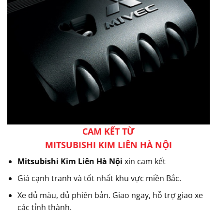
CAM KẾT TỪ
MITSUBISHI KIM LIÊN HÀ NỘI
Mitsubishi Kim Liên Hà Nội
xin cam kết
Giá cạnh tranh và tốt nhất khu vực miền Bắc.
Xe đủ màu, đủ phiên bản. Giao ngay, hỗ trợ giao xe
các tỉnh thành.