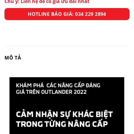
Chú ý: Liên hệ để có giá ưu đãi nhất
HOTLINE BÁO GIÁ: 034 229 2894
MÔ TẢ