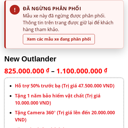
ĐÃ NGỪNG PHÂN PHỐI
!
Mẫu xe này đã ngừng được phân phối.
Thông tin trên trang được giữ lại để khách
hàng tham khảo.
Xem các mẫu xe đang phân phối
New Outlander
Khoả
825.000.000
–
1.100.000.000
₫
₫
giá:
từ
Hỗ trợ 50% trước bạ (Trị giá 47.500.000 VND)
825.0
Tặng 1 năm bảo hiểm vật chất (Trị giá
đến
10.000.000 VND)
1.100
Tặng Camera 360
°
(Trị giá lên đến 20.000.000
VND)