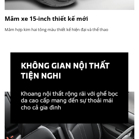
Mâm xe 15-inch thiết kế mới
Mâm hợp kim hai tông màu thiết kế hiện đại và thể thao​