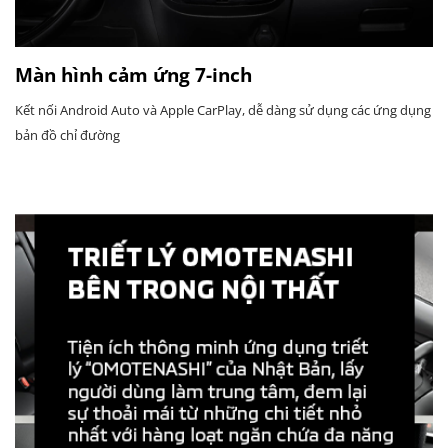
Màn hình cảm ứng 7-inch
Kết nối Android Auto và Apple CarPlay, dễ dàng sử dụng các ứng dụng
bản đồ chỉ đường​