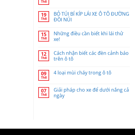
Th8
BỎ TÚI BÍ KÍP LÁI XE Ô TÔ ĐƯỜNG
19
Th8
ĐỒI NÚI
Những điều cần biết khi lái thử
15
Th8
xe!
Cách nhận biết các đèn cảnh báo
12
Th8
trên ô tô
4 loại mùi cháy trong ô tô
09
Th8
Giải pháp cho xe để dưới nắng cả
07
Th8
ngày