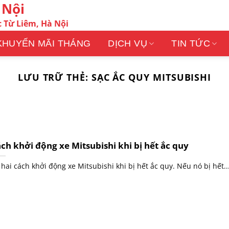
 Nội
 Từ Liêm, Hà Nội
KHUYẾN MÃI THÁNG
DỊCH VỤ
TIN TỨC
LƯU TRỮ THẺ:
SẠC ẮC QUY MITSUBISHI
ch khởi động xe Mitsubishi khi bị hết ắc quy
 hai cách khởi động xe Mitsubishi khi bị hết ắc quy. Nếu nó bị hết..