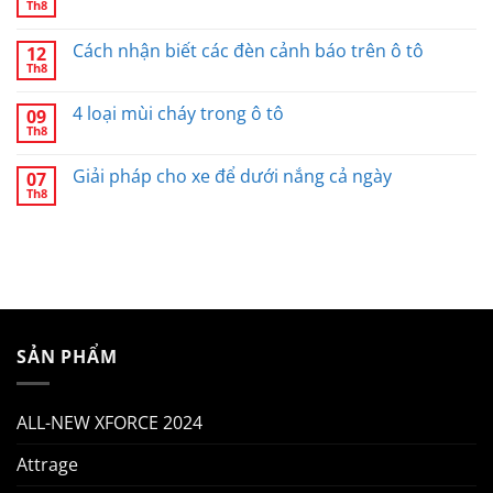
Th8
Cách nhận biết các đèn cảnh báo trên ô tô
12
Th8
4 loại mùi cháy trong ô tô
09
Th8
Giải pháp cho xe để dưới nắng cả ngày
07
Th8
SẢN PHẨM
ALL-NEW XFORCE 2024
Attrage