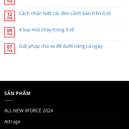
Th8
Cách nhận biết các đèn cảnh báo trên ô tô
12
Th8
4 loại mùi cháy trong ô tô
09
Th8
Giải pháp cho xe để dưới nắng cả ngày
07
Th8
SẢN PHẨM
ALL-NEW XFORCE 2024
Attrage