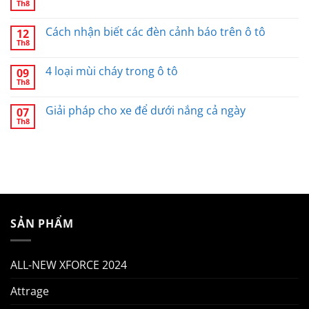
Th8
Cách nhận biết các đèn cảnh báo trên ô tô
12
Th8
4 loại mùi cháy trong ô tô
09
Th8
Giải pháp cho xe để dưới nắng cả ngày
07
Th8
SẢN PHẨM
ALL-NEW XFORCE 2024
Attrage