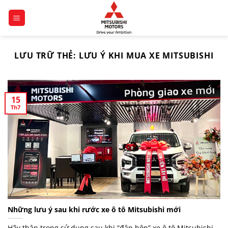
Chuyển
đến
nội
dung
LƯU TRỮ THẺ:
LƯU Ý KHI MUA XE MITSUBISHI
15
Th7
Những lưu ý sau khi rước xe ô tô Mitsubishi mới
Hãy thận trong sử dụng sau khi “đập hộp” xe ô tô Mitsubishi