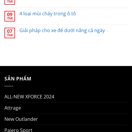
Th8
4 loại mùi cháy trong ô tô
09
Th8
Giải pháp cho xe để dưới nắng cả ngày
07
Th8
SẢN PHẨM
ALL-NEW XFORCE 2024
Attrage
New Outlander
Pajero Sport