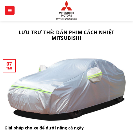
Chuyển
đến
nội
dung
LƯU TRỮ THẺ:
DÁN PHIM CÁCH NHIỆT
MITSUBISHI
07
Th8
Giải pháp cho xe để dưới nắng cả ngày