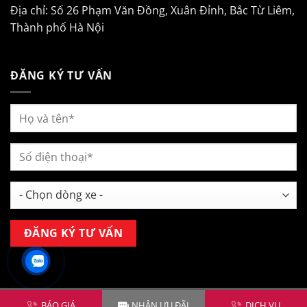
Địa chỉ: Số 26 Phạm Văn Đồng, Xuân Đỉnh, Bắc Từ Liêm,
Thành phố Hà Nội
ĐĂNG KÝ TƯ VẤN
Copyright 2026 ©
Mitsubishi Kim Liên Hà Nội
BÁO GIÁ
NHẬN ƯU ĐÃI
DỊCH VỤ