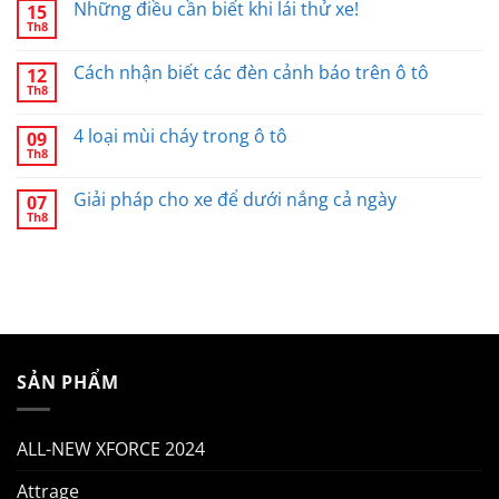
Những điều cần biết khi lái thử xe!
15
Th8
Cách nhận biết các đèn cảnh báo trên ô tô
12
Th8
4 loại mùi cháy trong ô tô
09
Th8
Giải pháp cho xe để dưới nắng cả ngày
07
Th8
SẢN PHẨM
ALL-NEW XFORCE 2024
Attrage