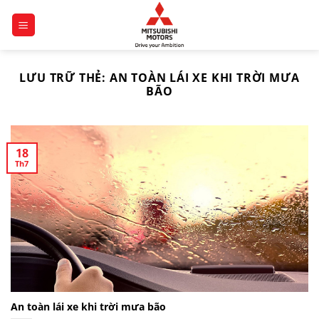
Chuyển
đến
nội
dung
LƯU TRỮ THẺ:
AN TOÀN LÁI XE KHI TRỜI MƯA
BÃO
18
Th7
An toàn lái xe khi trời mưa bão