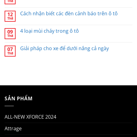
Th8
Cách nhận biết các đèn cảnh báo trên ô tô
12
Th8
4 loại mùi cháy trong ô tô
09
Th8
Giải pháp cho xe để dưới nắng cả ngày
07
Th8
SẢN PHẨM
ALL-NEW XFORCE 2024
Attrage