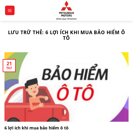
Chuyển
đến
nội
dung
LƯU TRỮ THẺ:
6 LỢI ÍCH KHI MUA BẢO HIỂM Ô
TÔ
21
Th7
6 lợi ích khi mua bảo hiểm ô tô