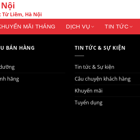
 Nội
 Từ Liêm, Hà Nội
KHUYẾN MÃI THÁNG
DỊCH VỤ
TIN TỨC
AU BÁN HÀNG
TIN TỨC & SỰ KIỆN
 dưỡng
Tin tức & Sự kiện
ính hãng
Câu chuyện khách hàng
Khuyến mãi
Tuyển dụng