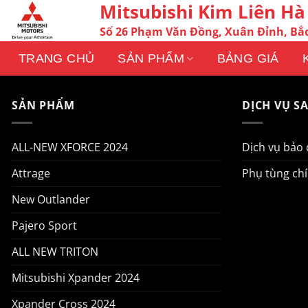
Mitsubishi Kim Liên Hà
Chuyển
đến
Số 26 Phạm Văn Đồng, Xuân Đỉnh, Bắc
nội
dung
TRANG CHỦ
SẢN PHẨM
BẢNG GIÁ
SẢN PHẨM
DỊCH VỤ S
ALL-NEW XFORCE 2024
Dịch vụ bảo
Attrage
Phụ tùng ch
New Outlander
Pajero Sport
ALL NEW TRITON
Mitsubishi Xpander 2024
Xpander Cross 2024